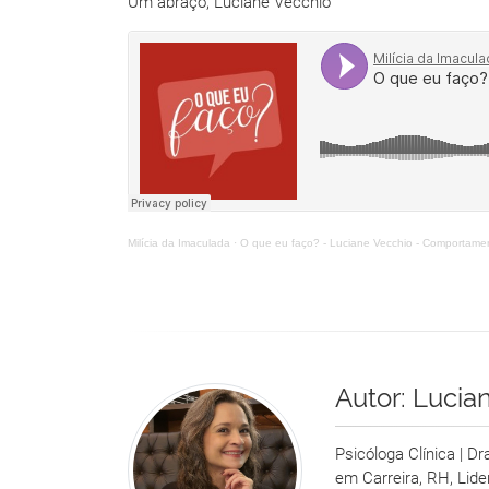
Um abraço, Luciane Vecchio
Milícia da Imaculada
·
O que eu faço? - Luciane Vecchio - Comportame
Autor:
Lucia
Psicóloga Clínica | D
em Carreira, RH, Lid