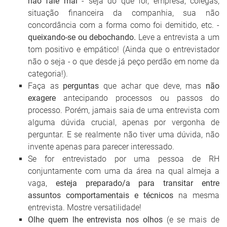
não fale mal
- seja do que for, empresa, colegas,
situação financeira da companhia, sua não
concordância com a forma como foi demitido, etc. -
queixando-se ou debochando.
Leve a entrevista a um
tom positivo e empático! (Ainda que o entrevistador
não o seja - o que desde já peço perdão em nome da
categoria!).
Faça as
perguntas
que achar que deve, mas
não
exagere
antecipando processos ou passos do
processo. Porém, jamais saia de uma entrevista com
alguma dúvida crucial, apenas por vergonha de
perguntar. E se realmente não tiver uma dúvida, não
invente apenas para parecer interessado.
Se for entrevistado por uma pessoa de RH
conjuntamente com uma da área na qual almeja a
vaga,
esteja preparado/a para transitar entre
assuntos comportamentais e técnicos
na mesma
entrevista. Mostre versatilidade!
Olhe quem lhe entrevista nos olhos
(e se mais de