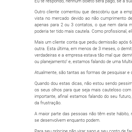
Eu te respondo, nenhum boleto será pago, se a sua 
Outro cliente comentou que descobriu que a emp
vista no mercado devido ao não cumprimento d
apenas para 2 ou 3 contatos, o que nem daria mu
poderia ter tido mais cautela. Como profissional, 
Mais um cliente conta que pediu demissão após 6
outra. Esta última, em menos de 3 meses, o demi
verdadeiras e a empresa estava tão mal que demi
ou planejamento" e, estamos falando de uma Multi
Atualmente, são tantas as formas de pesquisar e 
Quando dou estas dicas, não estou sendo pessimi
os seus olhos para que seja mais cauteloso com 
importante, afinal estamos falando do seu futuro
da frustração.
A maior parte das pessoas não têm este hábito, 
se desenvolvem enquanto podem.
Para seu príncipe não virar sapo e seu conto de fada