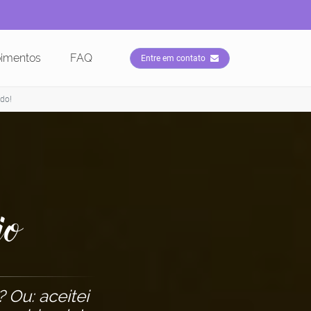
imentos
FAQ
Entre em contato
do!
io
 Ou: aceitei