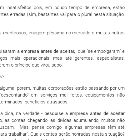
mim insatisfeitos pois, em pouco tempo de empresa, estão
tes erradas (sim, bastantes vai para o plural nesta situação,
ios mentirosos, imagem péssima no mercado e muitas outras
saram a empresa antes de aceitar,
que "se empolgaram" e
os mais operacionais, mas até gerentes, especialistas,
aram o príncipe que virou sapo!
es?
a alguma, porém, muitas corporações estão passando por um
escontando" em serviços mal feitos, equipamentos não
terminados, benefícios atrasados.
a dica, na verdade -
pesquise a empresa antes de aceitar
 as contas chegando, as dívidas acumulando, muitos não
 buscam. Mas, pense comigo, algumas empresas têm até
para trabalhar". Quais contas serão honradas nesta situação?