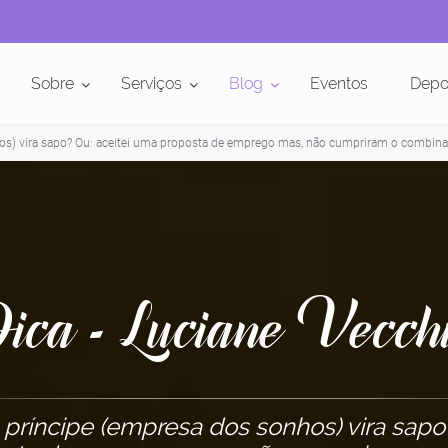
Sobre
Serviços
Blog
Eventos
Depo
os) vira sapo? Ou: aceitei uma proposta de emprego mas, não cumpriram o combina
ica - Luciane Vecch
príncipe (empresa dos sonhos) vira sapo?