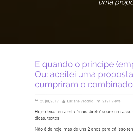
uma propo
E quando o príncipe (em
Ou: aceitei uma propost
cumpriram o combinado
25 jul, 2017
Luciane Vecchio
2191 views
Hoje deixo um alerta "mais direto" sobre um assu
dicas, textos.
Não é de hoje, mas de uns 2 anos para cá isso te