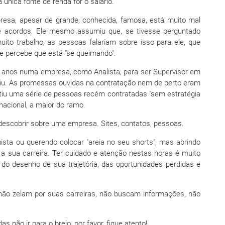
única fonte de renda for o salário.
resa, apesar de grande, conhecida, famosa, está muito mal
e acordos. Ele mesmo assumiu que, se tivesse perguntado
ito trabalho, as pessoas falariam sobre isso para ele, que
ele percebe que está "se queimando".
 anos numa empresa, como Analista, para ser Supervisor em
tiu. As promessas ouvidas na contratação nem de perto eram
tiu uma série de pessoas recém contratadas "sem estratégia
nacional, a maior do ramo.
descobrir sobre uma empresa. Sites, contatos, pessoas.
sta ou querendo colocar "areia no seu shorts", mas abrindo
a sua carreira. Ter cuidado e atenção nestas horas é muito
, do desenho de sua trajetória, das oportunidades perdidas e
não zelam por suas carreiras, não buscam informações, não
s não ir para o brejo, por favor, fique atento!