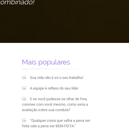
combinado!
Mais populares
Sua vida não é só o seu trabalho!
A equipe é reflexo do seu líder
E se você pudesse se olhar de fora,
conviver com você mesmo, como seria a
avaliação sobre sua conduta?
“Qualquer coisa que valha a pena ser
feita vale a pena ser BEM-FEITA.”