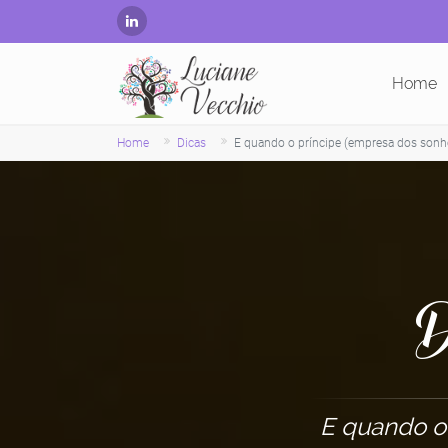
Home
Home
Dicas
E quando o príncipe (empresa dos sonh
D
E quando o 