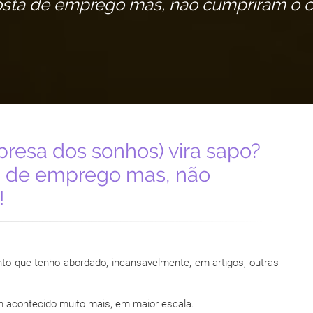
sta de emprego mas, não cumpriram o 
presa dos sonhos) vira sapo?
a de emprego mas, não
!
nto que tenho abordado, incansavelmente, em artigos, outras
m acontecido muito mais, em maior escala.