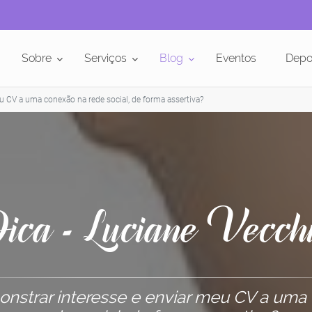
Sobre
Serviços
Blog
Eventos
Depo
 CV a uma conexão na rede social, de forma assertiva?
ica - Luciane Vecch
strar interesse e enviar meu CV a uma