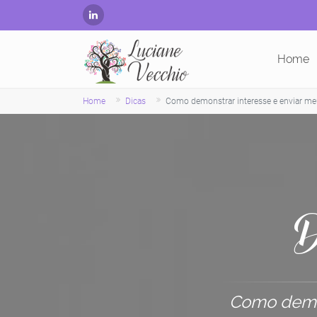
Home
Home
Dicas
Como demonstrar interesse e enviar meu
D
Como demon