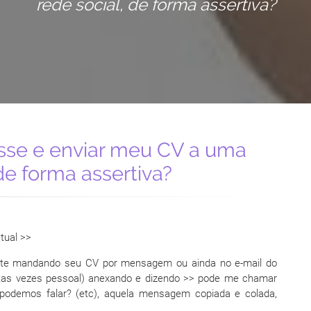
rede social, de forma assertiva?
sse e enviar meu CV a uma
de forma assertiva?
tual >>
nte mandando seu CV por mensagem ou ainda no e-mail do
uitas vezes pessoal) anexando e dizendo >> pode me chamar
podemos falar? (etc), aquela mensagem copiada e colada,