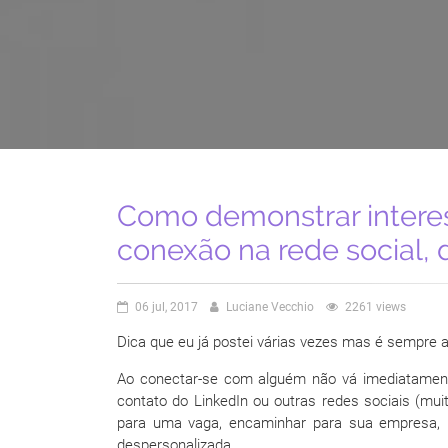
Como demonstrar intere
conexão na rede social, 
06 jul, 2017
Luciane Vecchio
2261 views
Dica que eu já postei várias vezes mas é sempre a
Ao conectar-se com alguém não vá imediatame
contato do LinkedIn ou outras redes sociais (m
para uma vaga, encaminhar para sua empresa, 
despersonalizada.