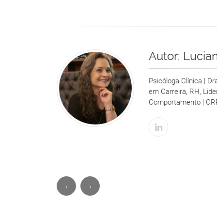
Autor:
Lucia
Psicóloga Clínica | D
em Carreira, RH, Lid
Comportamento | CR
‹
›