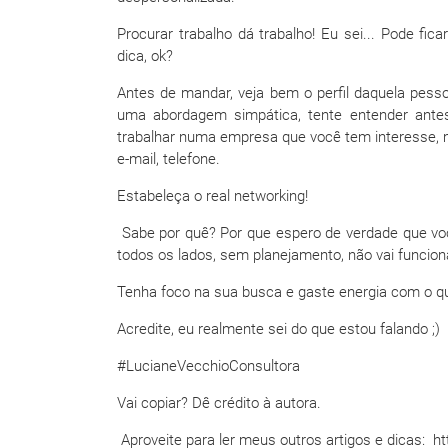
Procurar trabalho dá trabalho! Eu sei... Pode fi
dica, ok?
Antes de mandar, veja bem o perfil daquela pesso
uma abordagem simpática, tente entender ant
trabalhar numa empresa que você tem interesse, m
e-mail, telefone.
Estabeleça o real networking!
Sabe por quê? Por que espero de verdade que voc
todos os lados, sem planejamento, não vai funcion
Tenha foco na sua busca e gaste energia com o que
Acredite, eu realmente sei do que estou falando ;)
#LucianeVecchioConsultora
Vai copiar? Dê crédito à autora.
Aproveite para ler meus outros artigos e dicas: h