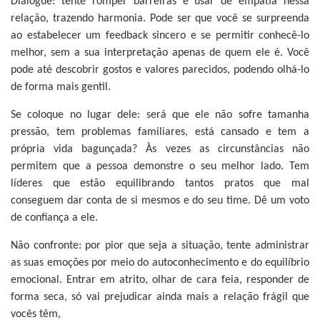
Dialogue:
tente romper barreiras e usar de empatia nessa
relação, trazendo harmonia. Pode ser que você se surpreenda
ao estabelecer um feedback sincero e se permitir conhecê-lo
melhor, sem a sua interpretação apenas de quem ele é. Você
pode até descobrir gostos e valores parecidos, podendo olhá-lo
de forma mais gentil.
Se coloque no lugar dele:
será que ele não sofre tamanha
pressão, tem problemas familiares, está cansado e tem a
própria vida bagunçada? Às vezes as circunstâncias não
permitem que a pessoa demonstre o seu melhor lado. Tem
líderes que estão equilibrando tantos pratos que mal
conseguem dar conta de si mesmos e do seu time. Dê um voto
de confiança a ele.
Não confronte:
por pior que seja a situação, tente administrar
as suas emoções por meio do autoconhecimento e do equilíbrio
emocional. Entrar em atrito, olhar de cara feia, responder de
forma seca, só vai prejudicar ainda mais a relação frágil que
vocês têm,