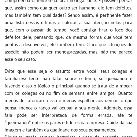
Compreenda-o:
tente se colocar no lugar dele. É possível pensar
que, assim como qualquer outro ser humano, ele tem defeitos,
mas também tem qualidades? Sendo assim, é pertinente fazer
uma lista dessas últimas e colocar a sua atenção nelas para
que, com
o passar do tempo, você consiga tirar o foco dos
defeitos dele, pensando que, da mesma forma que você tem
pontos a desenvolver, ele também tem. Claro que situações de
assédio não podem ser menosprezadas, mas, não me parece
esse o seu caso.
Evite que esse seja o assunto entre você, seus colegas e
familiares:
tente não falar sobre o tema, se queixando e
fazendo disso o tópico o principal quando se trata de almoçar
com os colegas ou no fim de semana entre amigos. Quanto
menos der atenção a isso e menos espalhar aos demais o que
pensa, menos o ranço vai ocupar a sua mente. Ademais, essa
fala pode ser interpretada de forma errada, até te
“queimando” entre os pares e líderes na empresa. Cuide da sua
imagem e também da qualidade dos seus pensamentos.