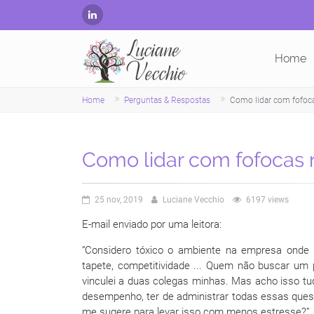
Home
Home
Perguntas & Respostas
Como lidar com fofoca
Como lidar com fofocas 
25 nov, 2019
Luciane Vecchio
6197 views
E-mail enviado por uma leitora:
“Considero tóxico o ambiente na empresa onde tr
tapete, competitividade ... Quem não buscar um
vinculei a duas colegas minhas. Mas acho isso tu
desempenho, ter de administrar todas essas que
me sugere para levar isso com menos estresse?”