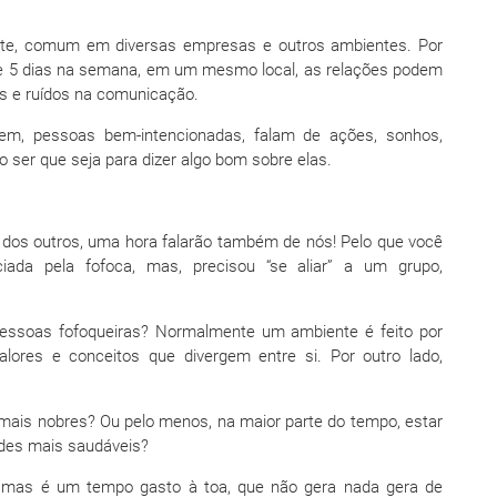
nte, comum em diversas empresas e outros ambientes. Por
de 5 dias na semana, em um mesmo local, as relações podem
s e ruídos na comunicação.
m, pessoas bem-intencionadas, falam de ações, sonhos,
o ser que seja para dizer algo bom sobre elas.
dos outros, uma hora falarão também de nós! Pelo que você
iada pela fofoca, mas, precisou “se aliar” a um grupo,
pessoas fofoqueiras? Normalmente um ambiente é feito por
lores e conceitos que divergem entre si. Por outro lado,
 mais nobres? Ou pelo menos, na maior parte do tempo, estar
udes mais saudáveis?
, mas é um tempo gasto à toa, que não gera nada gera de