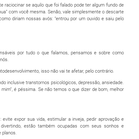
e raciocinar se aquilo que foi falado pode ter algum fundo de
ntínua” com você mesma. Senão, vale simplesmente o descarte
como diriam nossas avós: “entrou por um ouvido e saiu pelo
onsáveis por tudo o que falamos, pensamos e sobre como
nós.
odesenvolvimento, isso não vai te afetar, pelo contrário.
ndo inclusive transtornos psicológicos, depressão, ansiedade.
 mim”, é péssima. Se não temos o que dizer de bom, melhor
: evite expor sua vida, estimular a inveja, pedir aprovação e
 divertindo, estão também ocupadas com seus sonhos e
e planos.