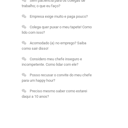
Sem paciência para os colegas de
trabalho; o que eu faço?
Empresa exige muito e paga pouco?
Colega quer puxar o meu tapete! Como
lido com isso?
Acomodado (a) no emprego? Saiba
como sair disso!
Considero meu chefe inseguro e
incompetente. Como lidar com ele?
Posso recusar o convite do meu chefe
para um happy hour?
Preciso mesmo saber como estarei
daqui a 10 anos?