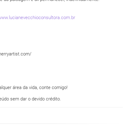
www.lucianevecchioconsultora.com.br
merryartist.com/
quer área da vida, conte comigo!
teúdo sem dar o devido crédito.