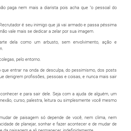
não paga nem mais a diarista pois acha que "o pessoal do
 Recrutador é seu inimigo que já vai armado e passa péssima
não vale mais se dedicar a zelar por sua imagem.
parte dela como um arbusto, sem envolvimento, ação e
m.
colegas, pelo entorno.
do que entrar na onda de desculpa, do pessimismo, dos posts
ue denigrem profissões, pessoas e coisas, e nunca mais sair
econhecer e para sair dele. Seja com a ajuda de alguém, um
onexão, curso, palestra, leitura ou simplesmente você mesmo
, mudar de paisagem só depende de você, nem clima, nem
cidade de planejar, sonhar e fazer acontecer e de mudar de
e da paisagem e ali permanecer, indefinidamente.