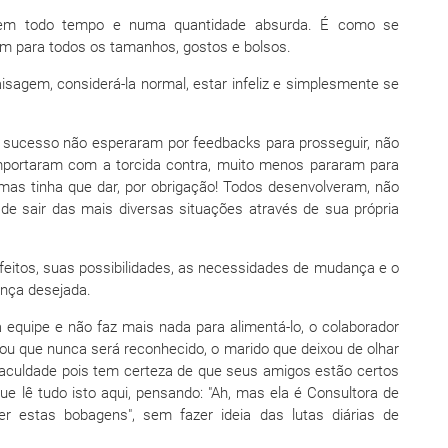
 em todo tempo e numa quantidade absurda. É como se
m para todos os tamanhos, gostos e bolsos.
sagem, considerá-la normal, estar infeliz e simplesmente se
sucesso não esperaram por feedbacks para prosseguir, não
mportaram com a torcida contra, muito menos pararam para
 mas tinha que dar, por obrigação! Todos desenvolveram, não
 de sair das mais diversas situações através de sua própria
eitos, suas possibilidades, as necessidades de mudança e o
ança desejada.
a equipe e não faz mais nada para alimentá-lo, o colaborador
ou que nunca será reconhecido, o marido que deixou de olhar
Faculdade pois tem certeza de que seus amigos estão certos
lê tudo isto aqui, pensando: "Ah, mas ela é Consultora de
er estas bobagens", sem fazer ideia das lutas diárias de