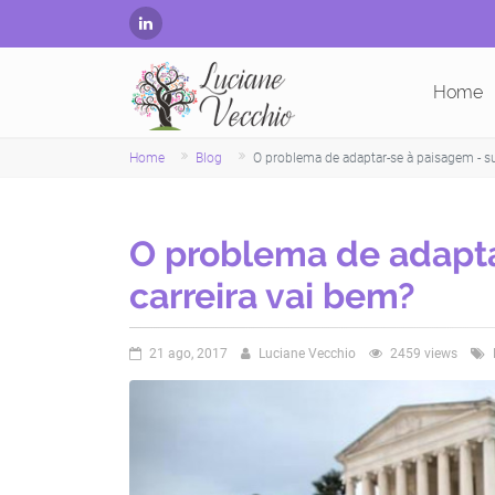
Home
Home
Blog
O problema de adaptar-se à paisagem - su
O problema de adapta
carreira vai bem?
21 ago, 2017
Luciane Vecchio
2459 views