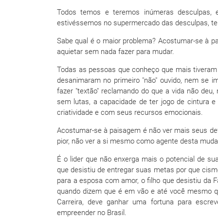
Todos temos e teremos inúmeras desculpas,
estivéssemos no supermercado das desculpas, te
Sabe qual é o maior problema? Acostumar-se à pai
aquietar sem nada fazer para mudar.
Todas as pessoas que conheço que mais tiveram 
desanimaram no primeiro "não" ouvido, nem se i
fazer "textão" reclamando do que a vida não deu,
sem lutas, a capacidade de ter jogo de cintura e
criatividade e com seus recursos emocionais.
Acostumar-se à paisagem é não ver mais seus def
pior, não ver a si mesmo como agente desta mud
É o lider que não enxerga mais o potencial de su
que desistiu de entregar suas metas por que cism
para a esposa com amor, o filho que desistiu da 
quando dizem que é em vão e até você mesmo que 
Carreira, deve ganhar uma fortuna para escrev
empreender no Brasil.