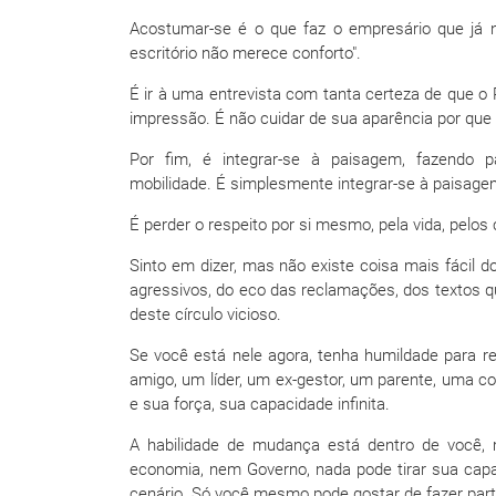
Acostumar-se é o que faz o empresário que já 
escritório não merece conforto".
É ir à uma entrevista com tanta certeza de que o
impressão. É não cuidar de sua aparência por que 
Por fim, é integrar-se à paisagem, fazendo 
mobilidade. É simplesmente integrar-se à paisage
É perder o respeito por si mesmo, pela vida, pelos 
Sinto em dizer, mas não existe coisa mais fácil 
agressivos, do eco das reclamações, dos textos q
deste círculo vicioso.
Se você está nele agora, tenha humildade para r
amigo, um líder, um ex-gestor, um parente, uma c
e sua força, sua capacidade infinita.
A habilidade de mudança está dentro de você
economia, nem Governo, nada pode tirar sua capa
cenário. Só você mesmo pode gostar de fazer part