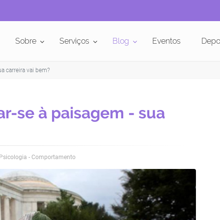
Sobre
Serviços
Blog
Eventos
Depo
a carreira vai bem?
r-se à paisagem - sua
Psicologia - Comportamento