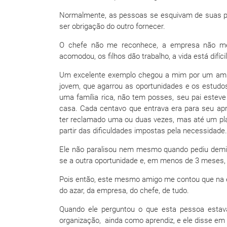
Normalmente, as pessoas se esquivam de suas pró
ser obrigação do outro fornecer.
O chefe não me reconhece, a empresa não me
acomodou, os filhos dão trabalho, a vida está difícil
Um excelente exemplo chegou a mim por um amigo,
jovem, que agarrou as oportunidades e os estudo
uma família rica, não tem posses, seu pai estev
casa. Cada centavo que entrava era para seu ap
ter reclamado uma ou duas vezes, mas até um plano
partir das dificuldades impostas pela necessidade.
Ele não paralisou nem mesmo quando pediu demis
se a outra oportunidade e, em menos de 3 meses, f
Pois então, este mesmo amigo me contou que na e
do azar, da empresa, do chefe, de tudo.
Quando ele perguntou o que esta pessoa estava
organização, ainda como aprendiz, e ele disse em 