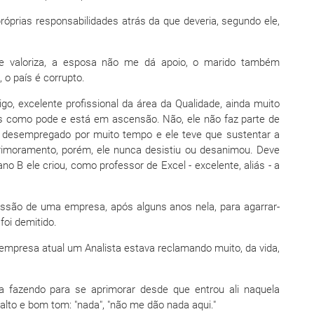
prias responsabilidades atrás da que deveria, segundo ele,
 valoriza, a esposa não me dá apoio, o marido também
, o país é corrupto.
 excelente profissional da área da Qualidade, ainda muito
s como pode e está em ascensão. Não, ele não faz parte de
e desempregado por muito tempo e ele teve que sustentar a
rimoramento, porém, ele nunca desistiu ou desanimou. Deve
 B ele criou, como professor de Excel - excelente, aliás - a
são de uma empresa, após alguns anos nela, para agarrar-
oi demitido.
mpresa atual um Analista estava reclamando muito, da vida,
 fazendo para se aprimorar desde que entrou ali naquela
alto e bom tom: "nada", "não me dão nada aqui."