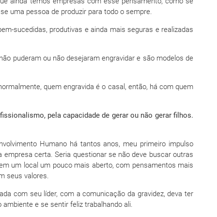
 que ainda temos empresas com esse pensamento, como se
sse uma pessoa de produzir para todo o sempre.
-sucedidas, produtivas e ainda mais seguras e realizadas
 não puderam ou não desejaram engravidar e são modelos de
 normalmente, quem engravida é o casal, então, há com quem
issionalismo, pela capacidade de gerar ou não gerar filhos.
nvolvimento Humano há tantos anos, meu primeiro impulso
na empresa certa. Seria questionar se não deve buscar outras
o em um local um pouco mais aberto, com pensamentos mais
m seus valores.
pada com seu líder, com a comunicação da gravidez, deva ter
mbiente e se sentir feliz trabalhando ali.