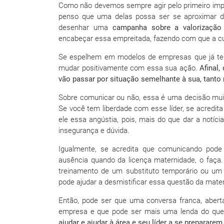
Como não devemos sempre agir pelo primeiro impul
penso que uma delas possa ser se aproximar 
desenhar uma
campanha sobre a valorização
encabeçar essa empreitada, fazendo com que a cu
Se espelhem em modelos de empresas que já te
mudar positivamente com essa sua ação.
Afinal
vão passar por situação semelhante à sua, tanto
Sobre comunicar ou não, essa é uma decisão muit
Se você tem liberdade com esse líder, se acredita
ele essa angústia, pois, mais do que dar a notíc
insegurança e dúvida.
Igualmente, se acredita que comunicando pode
ausência quando da licença maternidade, o faça. 
treinamento de um substituto temporário ou um
pode ajudar a desmistificar essa questão da mater
Então, pode ser que uma conversa franca, aber
empresa e que pode ser mais uma lenda do que
ajudar e ajudar à área e seu líder a se prepararem