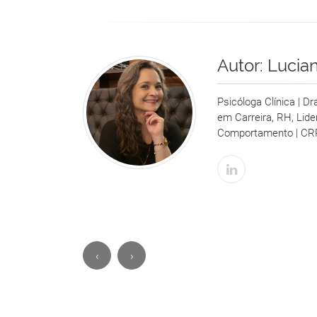
Autor:
Lucia
Psicóloga Clínica | D
em Carreira, RH, Lid
Comportamento | CR
‹
›