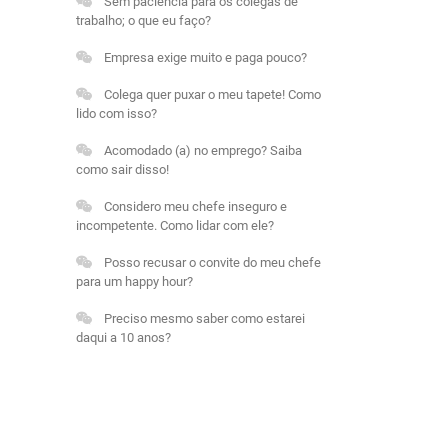
Sem paciência para os colegas de
trabalho; o que eu faço?
Empresa exige muito e paga pouco?
Colega quer puxar o meu tapete! Como
lido com isso?
Acomodado (a) no emprego? Saiba
como sair disso!
Considero meu chefe inseguro e
incompetente. Como lidar com ele?
Posso recusar o convite do meu chefe
para um happy hour?
Preciso mesmo saber como estarei
daqui a 10 anos?