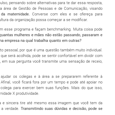
so, pensando sobre alternativas para te dar essa resposta,
da área de Gestão de Pessoas e de Comunicação, visando
 da maternidade.
Converse com eles e se ofereça para
ltura da organização possa começar a se modificar.
m esse programa e façam benchmarking. Muita coisa pode
, quantas mulheres e mães não estão passando, passaram e
 na empresa na qual trabalha quanto em outras?
o pessoal, por que é uma questão também muito individual.
 que será acolhida, pode se sentir confortável em dividir com
ia, em sua pergunta você transmite uma sensação de receio,
 ajudar os colegas e à área a se prepararem referente à
Afinal, você ficará fora por um tempo e pode até apoiar no
 colega para exercer bem suas funções. Mais do que isso,
nidade X produtividade.
ta e sincera tire até mesmo essa imagem que você tem da
 a verdade.
Transmitindo suas dúvidas e decisão, pode se
.