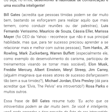
Ou seja, no limite,
desenvolver a habilidade de comunicação é
uma escolha inteligente!
Bill Gates
(acredita que pessoas tímidas podem se dar muito
bem, bastando se esforçarem para realizar aquilo que mais
temem, como conduzir reuniões ou dar palestras),
Luis
Fernando Verissimo
,
Maurício de Souza, Cássia Eller, Marissa
Mayer
(foi CEO da Yahoo - reconhece que não é sua principal
habilidade, mas que, para ter sucesso precisou aprender a se
relacionar mais e melhor com outras pessoas),
Tom Hanks,
JK
Rowling, Mark Zuckerberg, Warren Buffett
(especialmente ele,
como exemplo do desenvolvimento do carisma, participou de
treinamentos visando se tornar mais sociável),
Elon Musk,
Freddie Mercury, Albert Einstein, Meryl Streep, Jim Carrey,
(alguém imaginava que esses atores de sucesso disfarçassem
tão bem a sua timidez?),
Michael Jordan, Elvis Presley
(dá para
acreditar que “Elvis, The Pelvis” era introvertido?)
Rosa Parks
e
muitos outros.
Essa frase de
Bill Gates
resume tudo:
"Eu acho que os
introvertidos podem se dar muito bem. Se você é inteligente,