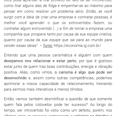
você pode aprender a tirar proveito do fato de ser introvertido,
como tirar alguns dias de folga e empenhar-se ao máximo para
pensar em como resolver um problema sério. Então, se você
surgir com a ideia de criar uma empresa e contratar pessoas, é
melhor você aprender o que os extrovertidos fazem, ou
contratar algum extrovertido (...) a fim de tornar a empresa uma
companhia que prospera tanto por causa da sua equipe criativa,
quanto por causa da sua equipe que sai para ao mundo para
vender essas ideias”.
–
fonte:
https://economia.ig.com.br/
Entendo que uma pessoa carismática é alguém com quem
desejamos nos relacionar e estar perto
, por que é gostoso
estar junto de quem traz boas contribuições, energia e vibração
positiva. Aliás, como vimos,
o carisma é algo que pode ser
desenvolvido
e, assim como outras competências, podemos
aprimorar a nossa capacidade de relacionamento, treinando
para sermos mais interativos e menos tímidos.
Então, vamos também desmitificar a questão de que somente
quem fala pelos cotovelos pode ter sucesso? Ao longo do
tempo, ser introvertido foi visto como um defeito, porém, nos