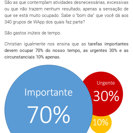
São as que contemplam atividades desnecessárias, excessivas
ou que não trazem nenhum resultado, apenas a sensação de
que se está muito ocupado. Sabe o “bom dia” que você dá aos
340 grupos de WApp dos quais faz parte?
São gastos inúteis de tempo.
Christian igualmente nos ensina que as
tarefas importantes
devem ocupar 70% do nosso tempo, as urgentes 30% e as
circunstanciais 10% apenas.